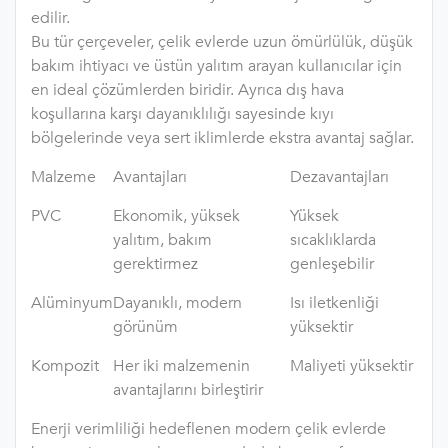
edilir.
Bu tür çerçeveler, çelik evlerde uzun ömürlülük, düşük
bakım ihtiyacı ve üstün yalıtım arayan kullanıcılar için
en ideal çözümlerden biridir. Ayrıca dış hava
koşullarına karşı dayanıklılığı sayesinde kıyı
bölgelerinde veya sert iklimlerde ekstra avantaj sağlar.
Malzeme
Avantajları
Dezavantajları
PVC
Ekonomik, yüksek
Yüksek
yalıtım, bakım
sıcaklıklarda
gerektirmez
genleşebilir
Alüminyum
Dayanıklı, modern
Isı iletkenliği
görünüm
yüksektir
Kompozit
Her iki malzemenin
Maliyeti yüksektir
avantajlarını birleştirir
Enerji verimliliği hedeflenen modern çelik evlerde