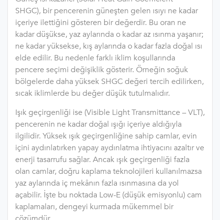
SHGC), bir pencerenin güneşten gelen ısıyı ne kadar
içeriye ilettiğini gösteren bir değerdir. Bu oran ne
kadar düşükse, yaz aylarında o kadar az ısınma yaşanır;
ne kadar yüksekse, kış aylarında o kadar fazla doğal ısı
elde edilir. Bu nedenle farklı iklim koşullarında
pencere seçimi değişiklik gösterir. Örneğin soğuk
bölgelerde daha yüksek SHGC değeri tercih edilirken,
sıcak iklimlerde bu değer düşük tutulmalıdır.
Işık geçirgenliği ise (Visible Light Transmittance – VLT),
pencerenin ne kadar doğal ışığı içeriye aldığıyla
ilgilidir. Yüksek ışık geçirgenliğine sahip camlar, evin
içini aydınlatırken yapay aydınlatma ihtiyacını azaltır ve
enerji tasarrufu sağlar. Ancak ışık geçirgenliği fazla
olan camlar, doğru kaplama teknolojileri kullanılmazsa
yaz aylarında iç mekânın fazla ısınmasına da yol
açabilir. İşte bu noktada Low-E (düşük emisyonlu) cam
kaplamaları, dengeyi kurmada mükemmel bir
çözümdür.