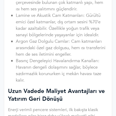
çerçevesinde bulunan çok katmanlı yapı, hem
ısı hem ses yalıtımını güçlendirir.
Lamine ve Akustik Cam Katmanları: Gürültü
emici özel katmanlar, dış ortam sesini %70’e
kadar azaltabilir. Özellikle yoğun trafik veya
sanayi bölgelerinde yaşayanlar için idealdir.
Argon Gaz Dolgulu Camlar: Cam katmanları
arasındaki özel gaz dolgusu, hem ısı transferini
hem de ses iletimini engeller.
Basınç Dengeleyici Havalandırma Kanalları:
Havanın dengeli dolaşımını sağlar, böylece
sızdırmazlık korunurken iç mekân havası taze
kalır.
Uzun Vadede Maliyet Avantajları ve
Yatırım Geri Dönüşü
Enerji verimli pencere sistemleri, ilk bakışta klasik
modellere göre biraz daha yüksek maliyetli gibi