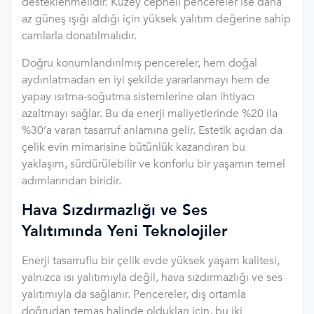
desteklenmelidir. Kuzey cepheli pencereler ise daha
az güneş ışığı aldığı için yüksek yalıtım değerine sahip
camlarla donatılmalıdır.
Doğru konumlandırılmış pencereler, hem doğal
aydınlatmadan en iyi şekilde yararlanmayı hem de
yapay ısıtma-soğutma sistemlerine olan ihtiyacı
azaltmayı sağlar. Bu da enerji maliyetlerinde %20 ila
%30’a varan tasarruf anlamına gelir. Estetik açıdan da
çelik evin mimarisine bütünlük kazandıran bu
yaklaşım, sürdürülebilir ve konforlu bir yaşamın temel
adımlarından biridir.
Hava Sızdırmazlığı ve Ses
Yalıtımında Yeni Teknolojiler
Enerji tasarruflu bir çelik evde yüksek yaşam kalitesi,
yalnızca ısı yalıtımıyla değil, hava sızdırmazlığı ve ses
yalıtımıyla da sağlanır. Pencereler, dış ortamla
doğrudan temas halinde oldukları için, bu iki