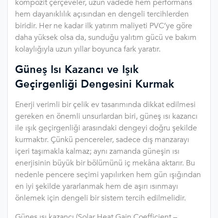
kompozit çerçeveler, uzun vadede hem performans
hem dayanıklılık açısından en dengeli tercihlerden
biridir. Her ne kadar ilk yatırım maliyeti PVC’ye göre
daha yüksek olsa da, sunduğu yalıtım gücü ve bakım
kolaylığıyla uzun yıllar boyunca fark yaratır.
Güneş Isı Kazancı ve Işık
Geçirgenliği Dengesini Kurmak
Enerji verimli bir çelik ev tasarımında dikkat edilmesi
gereken en önemli unsurlardan biri, güneş ısı kazancı
ile ışık geçirgenliği arasındaki dengeyi doğru şekilde
kurmaktır. Çünkü pencereler, sadece dış manzarayı
içeri taşımakla kalmaz; aynı zamanda güneşin ısı
enerjisinin büyük bir bölümünü iç mekâna aktarır. Bu
nedenle pencere seçimi yapılırken hem gün ışığından
en iyi şekilde yararlanmak hem de aşırı ısınmayı
önlemek için dengeli bir sistem tercih edilmelidir.
Güneş ısı kazancı (Solar Heat Gain Coefficient –