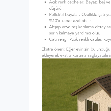
Açık renk cepheler: Beyaz, bej ve 
düşürür.
Reflektif boyalar: Özellikle çatı yü
%10’a kadar azaltabilir.
Ahşap veya taş kaplama detayları
serin kalmaya yardımcı olur.
Çatı rengi: Açık renkli çatılar, ko
Ekstra öneri: Eğer evinizin bulunduğu
ekleyerek ekstra koruma sağlayabilirsi