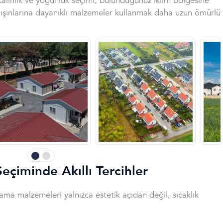
kalınlık ve yoğunluk seçimi, bulunduğunuz iklim bölgesine
V ışınlarına dayanıklı malzemeler kullanmak daha uzun ömürlü
eçiminde Akıllı Tercihler
ama malzemeleri yalnızca estetik açıdan değil, sıcaklık