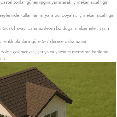
pastel tonlar güneş ışığını yansıtarak iç mekân sıcaklığını
zeylerinde kullanılan ısı yansıtıcı boyalar, iç mekân sıcaklığını
: Sıcak havayı daha az ileten bu doğal malzemeler, yazın
yu renkli olanlara göre 5–7 derece daha az ısınır.
 bölge çok sıcaksa, çatıya ısı yansıtıcı membran kaplama
niz.