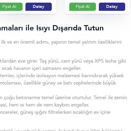
Fiyat Al
Detay
Fiyat Al
Detay
maları ile Isıyı Dışarıda Tutun
ilk ve en önemli adımı, yapının temel yalıtım özelliklerini
çatılardan eve girer. Taş yünü, cam yünü veya XPS levha gibi
 sıcak havanın içeri sızmasını engeller.
stemler, içlerinde izolasyon malzemesi barındırarak yüksek
ntolaması, özellikle güney ve batı cephelerinde büyük
in çoğu betonarme temel üzerine oturtulur. Temel ile zemin
esi, hem ısı hem de nem kaybını engeller.
cereler, güneş ışığını filtrelerken sıcaklığın ev içine