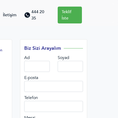
444 20
Teklif
İletişim
35
İste
Biz Sizi Arayalım
ön
Ad
Soyad
E-posta
Telefon
Mesaj