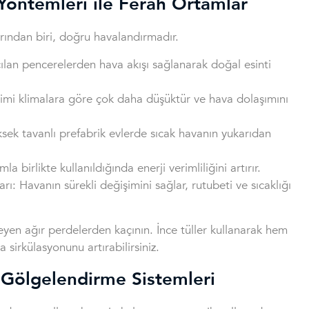
 Yöntemleri ile Ferah Ortamlar
arından biri, doğru havalandırmadır.
çılan pencerelerden hava akışı sağlanarak doğal esinti
etimi klimalara göre çok daha düşüktür ve hava dolaşımını
ksek tavanlı prefabrik evlerde sıcak havanın yukarıdan
la birlikte kullanıldığında enerji verimliliğini artırır.
ı: Havanın sürekli değişimini sağlar, rutubeti ve sıcaklığı
eyen ağır perdelerden kaçının. İnce tüller kullanarak hem
a sirkülasyonunu artırabilirsiniz.
 Gölgelendirme Sistemleri