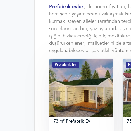
Prefabrik evler
, ekonomik fiyatları, 
hem şehir yaşamından uzaklaşmak iste
kurmak isteyen aileler tarafından terci
sorunlarından biri, yaz aylarında aşırı
ışığını hızlıca emdiği için iç mekânla
düşürürken enerji maliyetlerini de artı
uygulanabilecek birçok etkili yöntem v
Prefabrik Ev
P
73 m² Prefabrik Ev
75