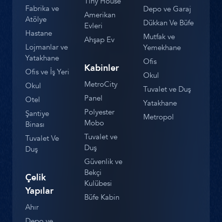
Tiny House
Fabrika ve
Depo ve Garaj
Amerikan
Atölye
Dükkan Ve Büfe
Evleri
Hastane
Mutfak ve
Ahşap Ev
Lojmanlar ve
Yemekhane
Yatakhane
Ofis
Kabinler
Ofis ve İş Yeri
Okul
MetroCity
Okul
Tuvalet ve Duş
Panel
Otel
Yatakhane
Polyester
Şantiye
Metropol
Mobo
Binası
Tuvalet ve
Tuvalet Ve
Duş
Duş
Güvenlik ve
Bekçi
Çelik
Kulübesi
Yapılar
Büfe Kabin
Ahır
Depo ve