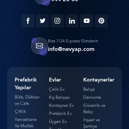
Bize 7/24 E-posta Gönderin
info@nevyap.com
Prefabrik
Evler
Konteynerler
Yapılar
Çelik Ev
Bahçe
Büfe, Dükkan
Kış Bahçesi
Demonte
ve Cafe
Konteyner Ev
Güvenlik ve
Çiftlik
Bekçi
Prefabrik Ev
Yemekhane
İnşaat ve
Üçgen Ev
Ve Mutfak
Şantiye