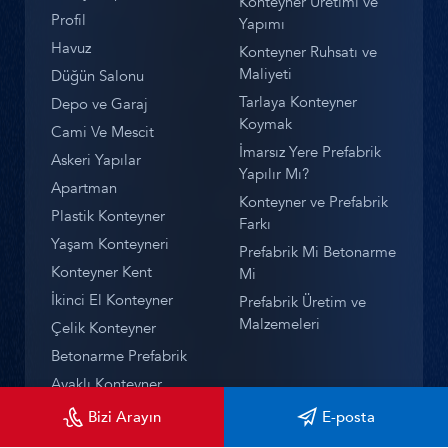
Konteyner Üretimi ve
Profil
Yapımı
Havuz
Konteyner Ruhsatı ve
Maliyeti
Düğün Salonu
Tarlaya Konteyner
Depo ve Garaj
Koymak
Cami Ve Mescit
İmarsız Yere Prefabrik
Askeri Yapılar
Yapılır Mı?
Apartman
Konteyner ve Prefabrik
Plastik Konteyner
Farkı
Yaşam Konteyneri
Prefabrik Mi Betonarme
Konteyner Kent
Mi
İkinci El Konteyner
Prefabrik Üretim ve
Malzemeleri
Çelik Konteyner
Betonarme Prefabrik
Ayaklı Konteyner
Deprem Konteyneri
Bizi Arayın
E-posta
Prefabrik Firmaları