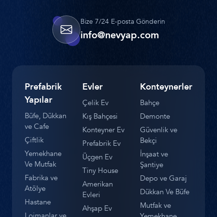
Bize 7/24 E-posta Gönderin
info@nevyap.com
Prefabrik
Evler
Konteynerler
Yapılar
Çelik Ev
Bahçe
Büfe, Dükkan
Kış Bahçesi
Demonte
ve Cafe
Konteyner Ev
Güvenlik ve
Çiftlik
Bekçi
Prefabrik Ev
Yemekhane
İnşaat ve
Üçgen Ev
Ve Mutfak
Şantiye
Tiny House
Fabrika ve
Depo ve Garaj
Amerikan
Atölye
Dükkan Ve Büfe
Evleri
Hastane
Mutfak ve
Ahşap Ev
Lojmanlar ve
Yemekhane