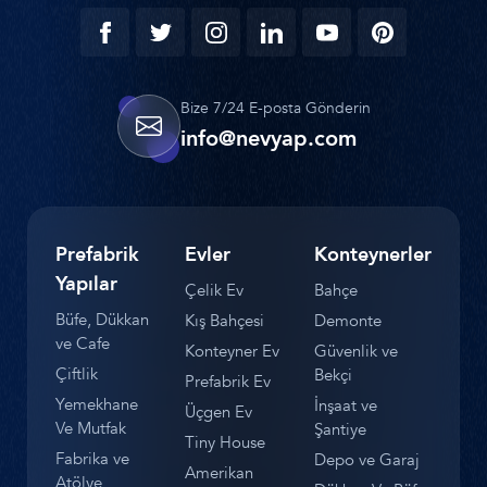
Bize 7/24 E-posta Gönderin
info@nevyap.com
Prefabrik
Evler
Konteynerler
Yapılar
Çelik Ev
Bahçe
Büfe, Dükkan
Kış Bahçesi
Demonte
ve Cafe
Konteyner Ev
Güvenlik ve
Çiftlik
Bekçi
Prefabrik Ev
Yemekhane
İnşaat ve
Üçgen Ev
Ve Mutfak
Şantiye
Tiny House
Fabrika ve
Depo ve Garaj
Amerikan
Atölye