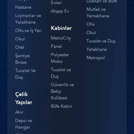
Dükkan Ve Büfe
Evleri
Hastane
Mutfak ve
Ahşap Ev
Lojmanlar ve
Yemekhane
Yatakhane
Ofis
Kabinler
Ofis ve İş Yeri
Okul
MetroCity
Okul
Tuvalet ve Duş
Panel
Otel
Yatakhane
Polyester
Şantiye
Metropol
Mobo
Binası
Tuvalet ve
Tuvalet Ve
Duş
Duş
Güvenlik ve
Bekçi
Çelik
Kulübesi
Yapılar
Büfe Kabin
Ahır
Depo ve
Hangar