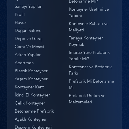
Betonarme Mi?
Sanayi Yapıları
Konteyner Üretimi ve
Profil
Yapımı
Havuz
Konteyner Ruhsatı ve
Maliyeti
Düğün Salonu
Tarlaya Konteyner
Depo ve Garaj
Koymak
Cami Ve Mescit
İmarsız Yere Prefabrik
Askeri Yapılar
Yapılır Mı?
Apartman
Konteyner ve Prefabrik
Plastik Konteyner
Farkı
Yaşam Konteyneri
Prefabrik Mi Betonarme
Konteyner Kent
Mi
İkinci El Konteyner
Prefabrik Üretim ve
Malzemeleri
Çelik Konteyner
Betonarme Prefabrik
Ayaklı Konteyner
Deprem Konteyneri