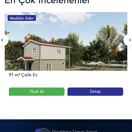
En Çok İncelenenler
Modüler Evler
91 m² Çelik Ev
Fiyat Al
Detay
Dilediğiniz Zaman Arayın