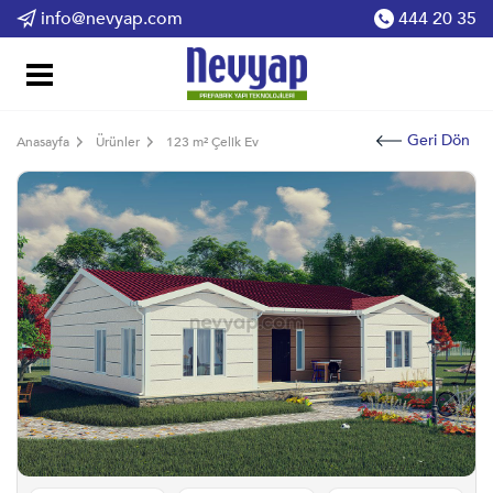
info@nevyap.com
444 20 35
Geri Dön
Anasayfa
Ürünler
123 m² Çelik Ev