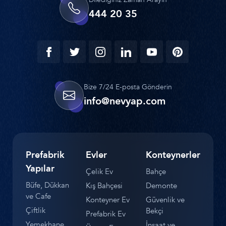
444 20 35
Bize 7/24 E-posta Gönderin
info@nevyap.com
Prefabrik
Evler
Konteynerler
Yapılar
Çelik Ev
Bahçe
Büfe, Dükkan
Kış Bahçesi
Demonte
ve Cafe
Konteyner Ev
Güvenlik ve
Çiftlik
Bekçi
Prefabrik Ev
Yemekhane
İnşaat ve