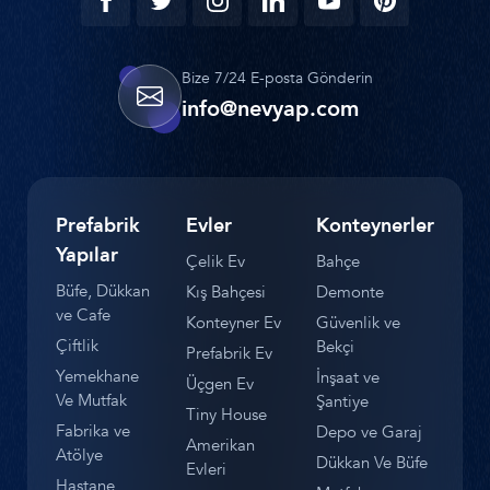
Bize 7/24 E-posta Gönderin
info@nevyap.com
Prefabrik
Evler
Konteynerler
Yapılar
Çelik Ev
Bahçe
Büfe, Dükkan
Kış Bahçesi
Demonte
ve Cafe
Konteyner Ev
Güvenlik ve
Çiftlik
Bekçi
Prefabrik Ev
Yemekhane
İnşaat ve
Üçgen Ev
Ve Mutfak
Şantiye
Tiny House
Fabrika ve
Depo ve Garaj
Amerikan
Atölye
Dükkan Ve Büfe
Evleri
Hastane