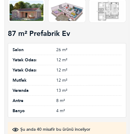
87 m² Prefabrik Ev
Salon
26 m²
Yatak Odası
12 m²
Yatak Odası
12 m²
Mutfak
12 m²
Veranda
13 m²
Antre
8 m²
Banyo
4 m²
Şu anda 40 misafir bu ürünü inceliyor