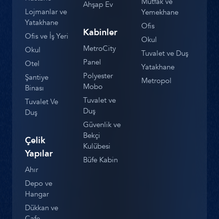
Mutfak ve
Ahşap Ev
Lojmanlar ve
Yemekhane
Yatakhane
Ofis
Kabinler
Ofis ve İş Yeri
Okul
MetroCity
Okul
Tuvalet ve Duş
Panel
Otel
Yatakhane
Polyester
Şantiye
Metropol
Mobo
Binası
Tuvalet ve
Tuvalet Ve
Duş
Duş
Güvenlik ve
Bekçi
Çelik
Kulübesi
Yapılar
Büfe Kabin
Ahır
Depo ve
Hangar
Dükkan ve
Cafe