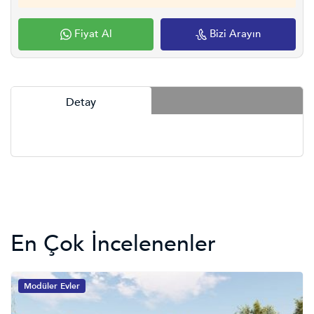
Fiyat Al
Bizi Arayın
Detay
En Çok İncelenenler
Modüler Evler