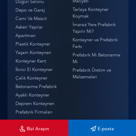
Maliyeti
Düğün Salonu
Tarlaya Konteyner
Depo ve Garaj
Koymak
Cami Ve Mescit
İmarsız Yere Prefabrik
Askeri Yapılar
Yapılır Mı?
Apartman
Konteyner ve Prefabrik
Plastik Konteyner
Farkı
Yaşam Konteyneri
Prefabrik Mi Betonarme
Konteyner Kent
Mi
İkinci El Konteyner
Prefabrik Üretim ve
Malzemeleri
Çelik Konteyner
Betonarme Prefabrik
Ayaklı Konteyner
Deprem Konteyneri
Prefabrik Firmaları
Bizi Arayın
E-posta