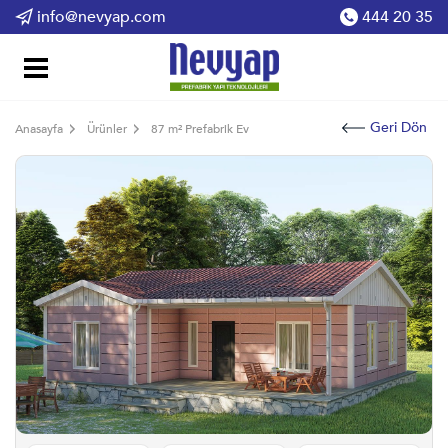
info@nevyap.com
444 20 35
Geri Dön
Anasayfa
Ürünler
87 m² Prefabrik Ev