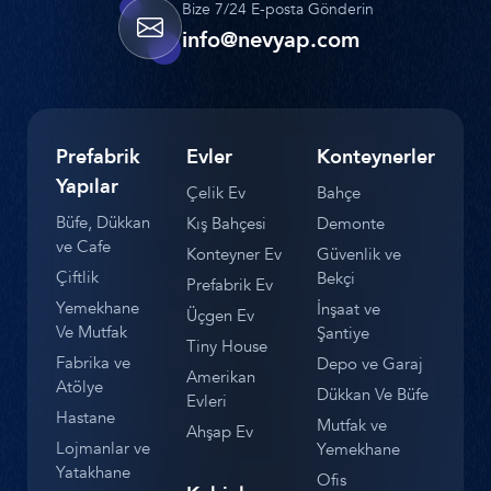
Bize 7/24 E-posta Gönderin
info@nevyap.com
Prefabrik
Evler
Konteynerler
Yapılar
Çelik Ev
Bahçe
Büfe, Dükkan
Kış Bahçesi
Demonte
ve Cafe
Konteyner Ev
Güvenlik ve
Çiftlik
Bekçi
Prefabrik Ev
Yemekhane
İnşaat ve
Üçgen Ev
Ve Mutfak
Şantiye
Tiny House
Fabrika ve
Depo ve Garaj
Amerikan
Atölye
Dükkan Ve Büfe
Evleri
Hastane
Mutfak ve
Ahşap Ev
Lojmanlar ve
Yemekhane
Yatakhane
Ofis