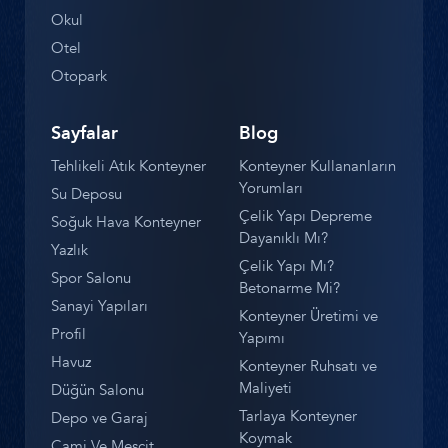
Okul
Otel
Otopark
Sayfalar
Blog
Tehlikeli Atık Konteyner
Konteyner Kullananların
Yorumları
Su Deposu
Çelik Yapı Depreme
Soğuk Hava Konteyner
Dayanıklı Mı?
Yazlık
Çelik Yapı Mı?
Spor Salonu
Betonarme Mi?
Sanayi Yapıları
Konteyner Üretimi ve
Profil
Yapımı
Havuz
Konteyner Ruhsatı ve
Maliyeti
Düğün Salonu
Tarlaya Konteyner
Depo ve Garaj
Koymak
Cami Ve Mescit