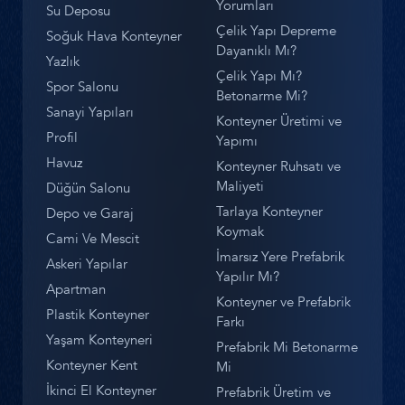
Yorumları
Su Deposu
Çelik Yapı Depreme
Soğuk Hava Konteyner
Dayanıklı Mı?
Yazlık
Çelik Yapı Mı?
Spor Salonu
Betonarme Mi?
Sanayi Yapıları
Konteyner Üretimi ve
Profil
Yapımı
Havuz
Konteyner Ruhsatı ve
Maliyeti
Düğün Salonu
Tarlaya Konteyner
Depo ve Garaj
Koymak
Cami Ve Mescit
İmarsız Yere Prefabrik
Askeri Yapılar
Yapılır Mı?
Apartman
Konteyner ve Prefabrik
Plastik Konteyner
Farkı
Yaşam Konteyneri
Prefabrik Mi Betonarme
Konteyner Kent
Mi
İkinci El Konteyner
Prefabrik Üretim ve